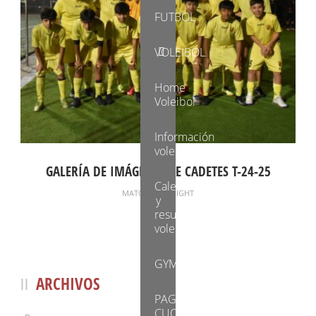
FUTBOL
VOLEIBOL
Home
Voleibol
Información
voleI
GALERÍA DE IMÁGENES DE CADETES T-24-25
Calendario
MATCH
,
HIGHLIGHT
y
resultados
voleibol
GYM
ARCHIVOS
PAGO
CUOTAS