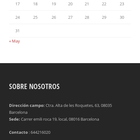
17
18
19
20
21
22
23
24
25
26
27
28
29
30
31
« May
SOBRE NOSOTROS
Dirección campo:
Ctra. Alta de les Roquetes, 63, 08035
Barcelona
Sede:
Carrer emili roca 19, local, 08016 Barcelona
Contacto
: 644216020