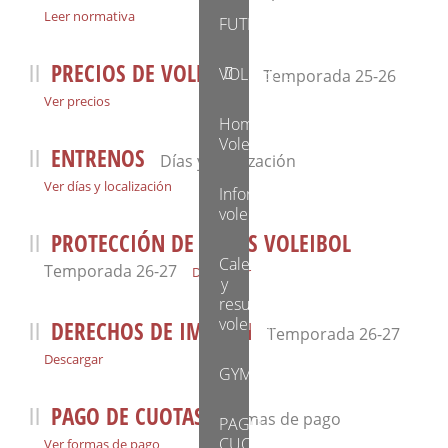
Leer normativa
FUTBOL
PRECIOS DE VOLEIBOL
VOLEIBOL
Temporada 25-26
Ver precios
Home
Voleibol
ENTRENOS
Días y localización
Ver días y localización
Información
voleI
PROTECCIÓN DE DATOS VOLEIBOL
Calendario
Temporada 26-27
Descargar
y
resultados
voleibol
DERECHOS DE IMAGEN
Temporada 26-27
Descargar
GYM
PAGO DE CUOTAS
Formas de pago
PAGO
CUOTAS
Ver formas de pago