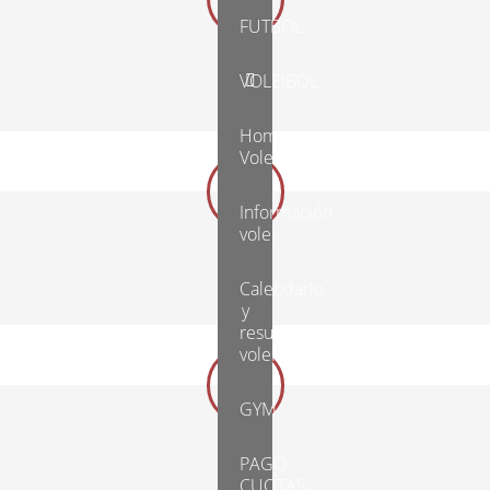
FUTBOL
Infantil
VOLEIBOL
Home
Voleibol
Información
voleI
Cadete
Calendario
y
resultados
voleibol
GYM
Juvenil
PAGO
CUOTAS