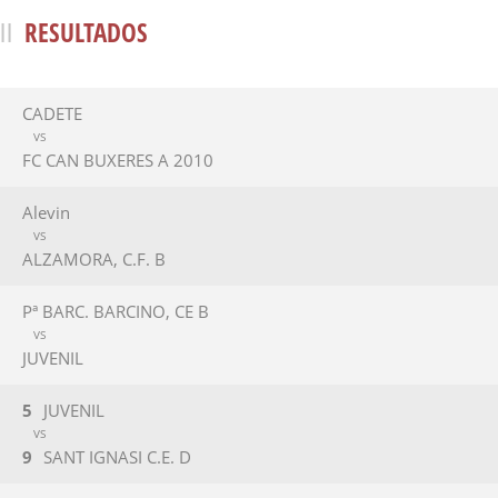
RESULTADOS
CADETE
VS
FC CAN BUXERES A 2010
Alevin
VS
ALZAMORA, C.F. B
Pª BARC. BARCINO, CE B
VS
JUVENIL
5
JUVENIL
VS
9
SANT IGNASI C.E. D