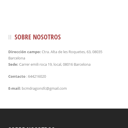
SOBRE NOSOTROS
Dirección campo:
Ctra. Alta de les Roquetes, 63, 08035
Barcelona
Sede:
Carrer emili roca 19, local, 08016 Barcelona
Contacto
: 644216020
E-mail:
bcmdragonsfc@gmail.com