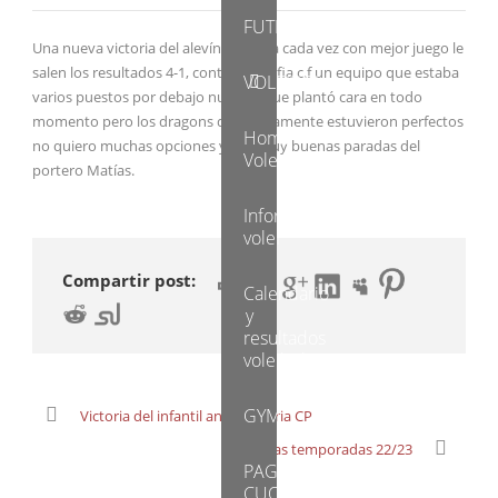
FUTBOL
Una nueva victoria del alevín cómoda cada vez con mejor juego le
salen los resultados 4-1, contra el LLefia c.f un equipo que estaba
VOLEIBOL
varios puestos por debajo nuestro que plantó cara en todo
momento pero los dragons defensivamente estuvieron perfectos
Home
no quiero muchas opciones y con muy buenas paradas del
Voleibol
portero Matías.
Información
voleI
Compartir post:
Calendario
y
resultados
voleibol
GYM
Victoria del infantil ante el Sarria CP
Pruebas temporadas 22/23
PAGO
CUOTAS