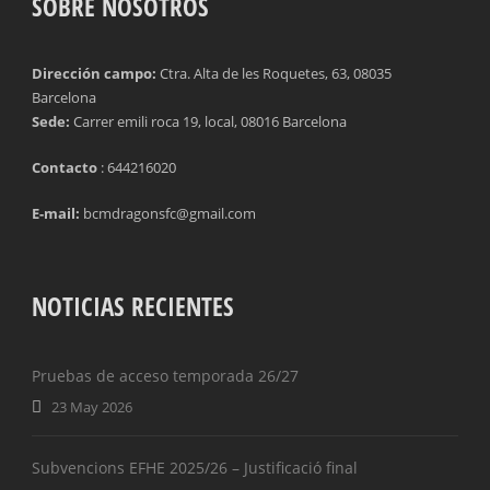
SOBRE NOSOTROS
Dirección campo:
Ctra. Alta de les Roquetes, 63, 08035
Barcelona
Sede:
Carrer emili roca 19, local, 08016 Barcelona
Contacto
: 644216020
E-mail:
bcmdragonsfc@gmail.com
NOTICIAS RECIENTES
Pruebas de acceso temporada 26/27
23 May 2026
Subvencions EFHE 2025/26 – Justificació final