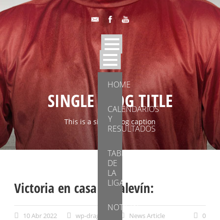
HOME
SINGLE BLOG TITLE
CALENDARIOS
Y
This is a single blog caption
RESULTADOS
TABLA
DE
LA
LIGA
Victoria en casa del alevín:
NOTICIAS
10 Abr 2022
wp-dragons
News Article
0