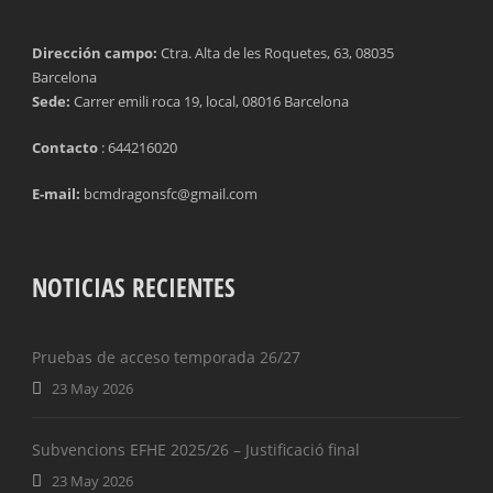
Dirección campo:
Ctra. Alta de les Roquetes, 63, 08035
Barcelona
Sede:
Carrer emili roca 19, local, 08016 Barcelona
Contacto
: 644216020
E-mail:
bcmdragonsfc@gmail.com
NOTICIAS RECIENTES
Pruebas de acceso temporada 26/27
23 May 2026
Subvencions EFHE 2025/26 – Justificació final
23 May 2026