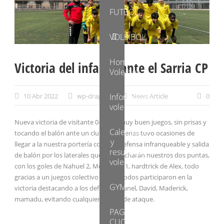
FUTBOL
VOLEIBOL
Home
Victoria del infantil ante el Sarria CP
Voleibol
Información
10 Abr 2022
wp-dragons
News Article
0
voleI
Nueva victoria de visitante 0-6, con muy buen juegos, sin prisas y
Calendario
tocando el balón ante un club que apenas tuvo ocasiones de
y
llegar a la nuestra portería con una defensa infranqueable y salida
resultados
de balón por los laterales que aprovecharán nuestros dos puntas,
voleibol
con los goles de Nahuel 2, Mohamed 1, hardtrick de Alex, todo
gracias a un juegos colectivo donde todos participaron en la
GYM
victoria destacando a los defensas Manel, David, Maderick,
mamadu, evitando cualquier jugada de ataque.
PAGO
CUOTAS