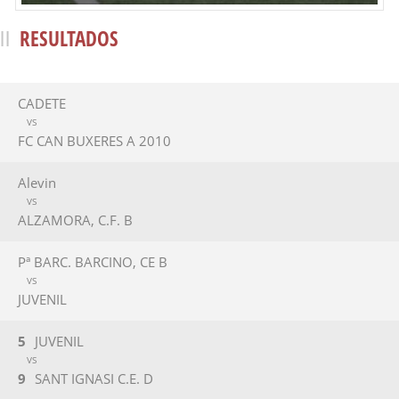
RESULTADOS
CADETE
VS
FC CAN BUXERES A 2010
Alevin
VS
ALZAMORA, C.F. B
Pª BARC. BARCINO, CE B
VS
JUVENIL
5
JUVENIL
VS
9
SANT IGNASI C.E. D