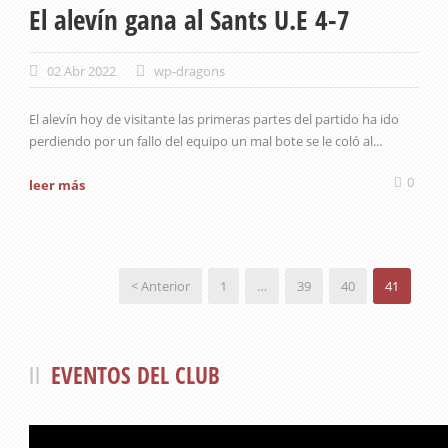
El alevín gana al Sants U.E 4-7
02 Abr 2022
wp-dragons
El alevín hoy de visitante las primeras partes del partido ha ido
perdiendo por un fallo del equipo un mal bote se le coló al...
0
leer más
< Anterior
1
…
39
40
41
EVENTOS DEL CLUB