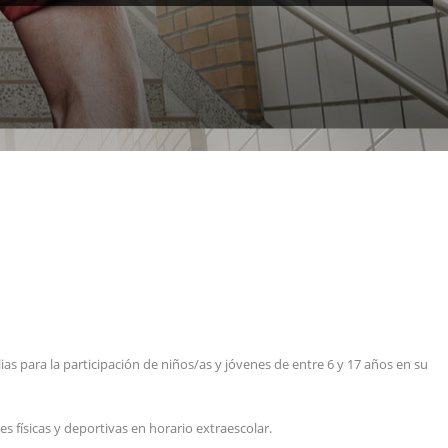
s para la participación de niños/as y jóvenes de entre 6 y 17 años en su
es físicas y deportivas en horario extraescolar.