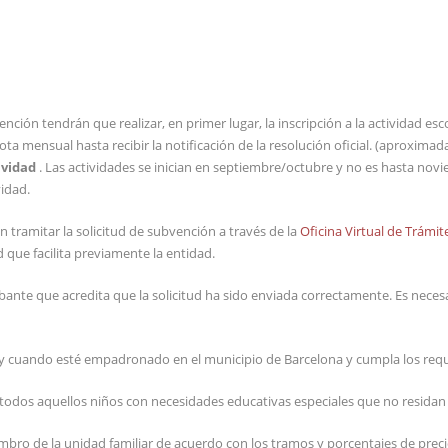
ión tendrán que realizar, en primer lugar, la inscripción a la actividad esc
uota mensual hasta recibir la notificación de la resolución oficial. (aprox
ividad
. Las actividades se inician en septiembre/octubre y no es hasta novi
vidad.
án tramitar la solicitud de subvención a través de la
Oficina Virtual de Trámi
d que facilita previamente la entidad.
obante que acredita que la solicitud ha sido enviada correctamente. Es nece
 cuando esté empadronado en el municipio de Barcelona y cumpla los requi
todos aquellos niños con necesidades educativas especiales que no residan 
bro de la unidad familiar de acuerdo con los tramos y porcentajes de precio 