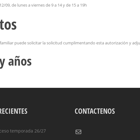
l 12/09, de lunes a viernes de 9 a 14 y de 15 a 19h
tos
amiliar puede solicitar la solicitud cumplimentando esta autorización y adju
 y años
RECIENTES
CONTACTENOS
Correo electrónico
ceso temporada 26/27