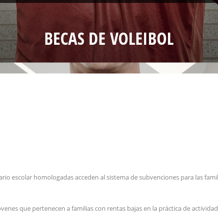
BECAS DE VOLEIBOL
rio escolar homologadas acceden al sistema de subvenciones para las familia
 jóvenes que pertenecen a familias con rentas bajas en la práctica de actividad