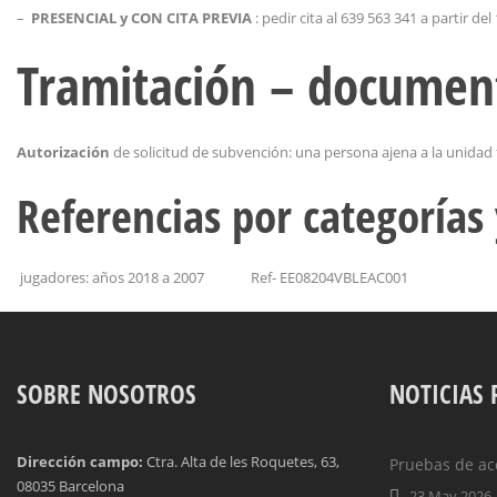
–
PRESENCIAL y CON CITA PREVIA
: pedir cita al 639 563 341 a partir de
Tramitación – documen
Autorización
de solicitud de subvención: una persona ajena a la unidad f
Referencias por categorías
jugadores: años 2018 a 2007 Ref- EE08204VBLEAC001
SOBRE NOSOTROS
NOTICIAS 
Dirección campo:
Ctra. Alta de les Roquetes, 63,
Pruebas de ac
08035 Barcelona
23 May 2026