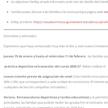
Us adjuntem l’enllaç al web informatiu amb tots els detalls del tràmi
També podeu derivar a les famílies a la nostra pròpia pàgina web
ww
Enllaç al tràmit:
https://seuelectronica.ajuntament.barcelona.cat/of
Estimadas y estimados
Esperamos que haya comenzado muy bien el año y este nuevo trimestre
jueves 15 de enero y hasta el miércoles 11 de febrero
, las familias q
práctica deportiva extraescolar del curso 2026-27
deben realizar el
nuevo trámite previo de asignación de nivel
.Este trámite sirve para
30% o 0%) que corresponderá a cada unidad de convivencia. El trámite per
cualquiera de las tres campañas vinculadas (
Verano, Extraescolares deportivas y tardes educativas)
y le permiti
actividades, las familias que podrán recibir las ayudas.Por el contrario,
para las actividades en septiembre-octubre de 2026.Este