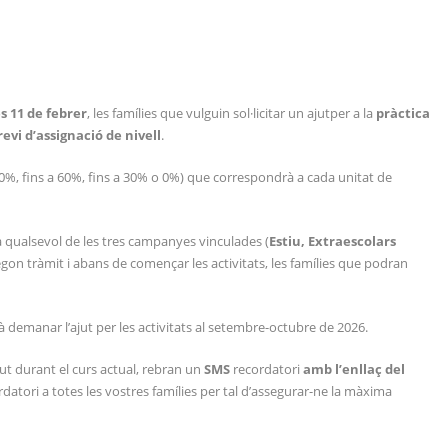
es 11 de febrer
, les famílies que vulguin sol·licitar un ajutper a la
pràctica
evi d’assignació de nivell
.
 90%, fins a 60%, fins a 30% o 0%) que correspondrà a cada unitat de
 a qualsevol de les tres campanyes vinculades (
Estiu, Extraescolars
segon tràmit i abans de començar les activitats, les famílies que podran
demanar l’ajut per les activitats al setembre-octubre de 2026.
ut durant el curs actual, rebran un
SMS
recordatori
amb l’enllaç del
ordatori a totes les vostres famílies per tal d’assegurar-ne la màxima