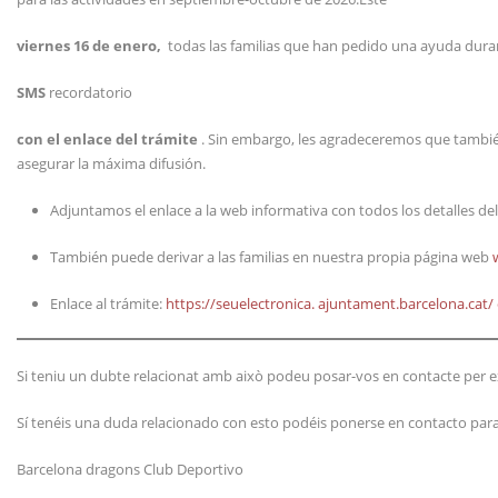
viernes 16 de enero,
todas las familias que han pedido una ayuda durant
SMS
recordatorio
con el enlace del trámite
. Sin embargo, les agradeceremos que también
asegurar la máxima difusión.
Adjuntamos el enlace a la web informativa con todos los detalles del
También puede derivar a las familias en nuestra propia página web
Enlace al trámite:
https://seuelectronica. ajuntament.barcelona.cat/
Si teniu un dubte relacionat amb això podeu posar-vos en contacte per ex
Sí tenéis una duda relacionado con esto podéis ponerse en contacto para
Barcelona dragons Club Deportivo