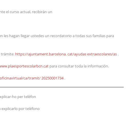
e el curso actual, recibirán un
 les hagan llegar ustedes un recordatorio a todas sus familias para
 trámite:
https://ajuntament.barcelona.
cat/ayudas extraescolares/as
.
www.plaesportescolarbcn.cat
para consultar toda la información.
 oficinavirtual/ca/tramit/ 20250001734
.
plicar-ho per telèfon
 explicarlo por teléfono