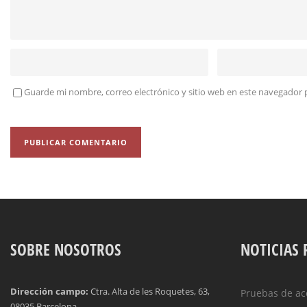
Guarde mi nombre, correo electrónico y sitio web en este navegador 
SOBRE NOSOTROS
NOTICIAS 
Dirección campo:
Ctra. Alta de les Roquetes, 63,
Pruebas de ac
08035 Barcelona