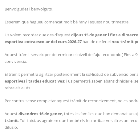
Benvolgudes i benvolguts,
Esperem que hagueu començat molt bé l’any i aquest nou trimestre.
Us volem recordar que des d’aquest
dijous 15 de gener i fins a dimecr
esportiva extraescolar del curs 2026-27
han de de fer el
nou tràmit pr
Aquest tràmit serveix per determinar el nivell de l’ajut econòmic ( Fins a
convivència.
El tràmit permetrà agilitzar posteriorment la sol·licitud de subvenció per
esportives i tardes educatives)
i us permetrà saber, abans d’iniciar el 
rebre els ajuts.
Per contra, sense completar aquest tràmit de reconeixement, no es podrà 
Aquest
divendres 16 de gener,
totes les famílies que han demanat un aj
tràmit
. Tot i així, us agrairem que també els feu arribar vosaltres un rec
difusió.