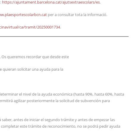
t:
https://ajuntament.barcelona.cat/ajutsextraescolars/es
.
w.plaesportescolarbcn.cat
per a consultar tota la informació.
icinavirtual/ca/tramit/20250001734
.
. Os queremos recordar que desde este
ue quieran solicitar una ayuda para la
 determinar el nivel de la ayuda económica (hasta 90%, hasta 60%, hasta
mitirá agilizar posteriormente la solicitud de subvención para
rá saber, antes de iniciar el segundo trámite y antes de empezar las
 sin completar este trámite de reconocimiento, no se podrá pedir ayuda