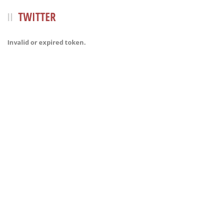
TWITTER
Invalid or expired token.