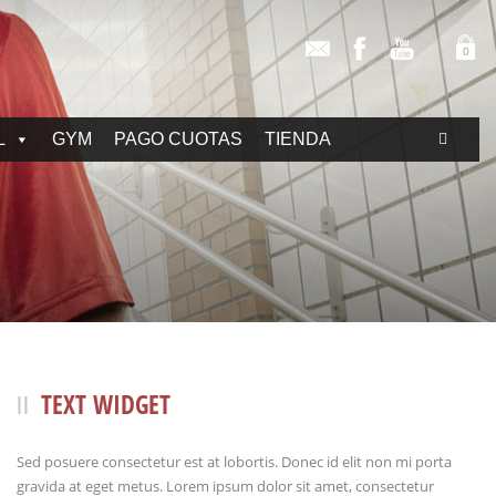
0
L
GYM
PAGO CUOTAS
TIENDA
TEXT WIDGET
Sed posuere consectetur est at lobortis. Donec id elit non mi porta
gravida at eget metus. Lorem ipsum dolor sit amet, consectetur