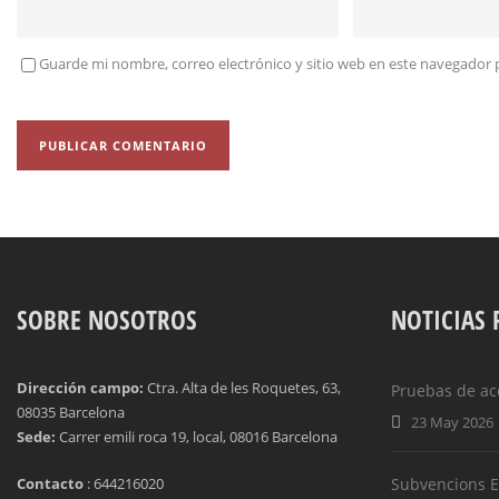
Guarde mi nombre, correo electrónico y sitio web en este navegador 
SOBRE NOSOTROS
NOTICIAS 
Dirección campo:
Ctra. Alta de les Roquetes, 63,
Pruebas de ac
08035 Barcelona
23 May 2026
Sede:
Carrer emili roca 19, local, 08016 Barcelona
Contacto
: 644216020
Subvencions EF