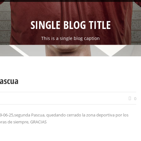
SINGLE BLOG TITLE
This is a single blog caption
Pascua
0
 9-06-25,segunda Pascua, quedando cerrado la zona deportiva por los
horas de siempre, GRACIAS