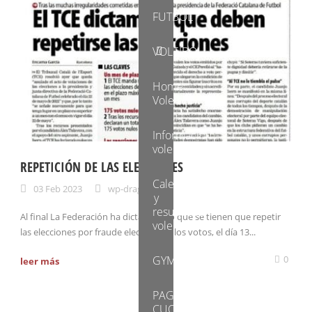
FUTBOL
VOLEIBOL
Home
Voleibol
Información
voleI
REPETICIÓN DE LAS ELECCIONES
Calendario
03 Feb 2023
wp-dragons
y
resultados
Al final La Federación ha dictaminado que se tienen que repetir
voleibol
las elecciones por fraude electoral en los votos, el día 13...
GYM
0
leer más
PAGO
CUOTAS