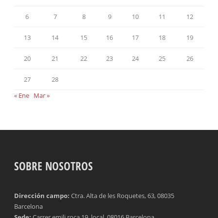
6
7
8
9
10
11
12
13
14
15
16
17
18
19
20
21
22
23
24
25
26
27
28
« Ene
Mar »
SOBRE NOSOTROS
Dirección campo:
Ctra. Alta de les Roquetes, 63, 08035
Barcelona
Sede:
Carrer emili roca 19, local, 08016 Barcelona