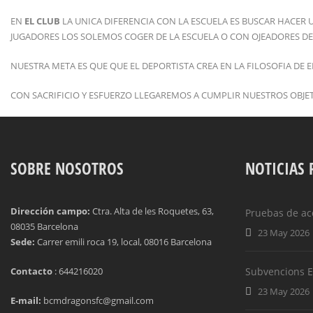
EN
EL CLUB
LA UNICA DIFERENCIA CON LA ESCUELA ES BUSCAR HACE
JUGADORES LOS SOLEMOS COGER DE LA ESCUELA O CON OJEADORES D
NUESTRA META ES QUE QUE EL DEPORTISTA CREA EN LA FILOSOFIA DE 
CON SACRIFICIO Y ESFUERZO LLEGAREMOS A CUMPLIR NUESTROS OBJET
SOBRE NOSOTROS
NOTICIAS 
Dirección campo:
Ctra. Alta de les Roquetes, 63,
Pruebas de ac
08035 Barcelona
23 May 2026
Sede:
Carrer emili roca 19, local, 08016 Barcelona
Contacto
: 644216020
Subvencions EF
23 May 2026
E-mail:
bcmdragonsfc@gmail.com