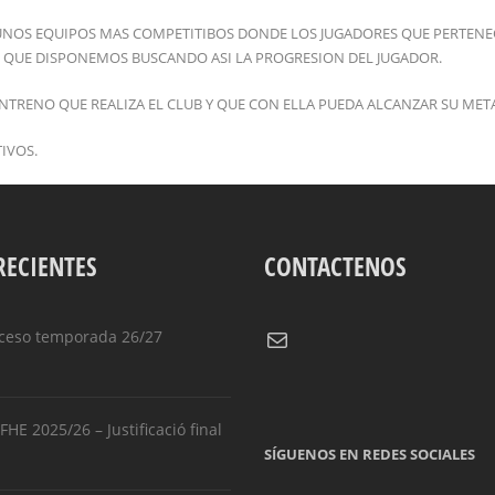
R UNOS EQUIPOS MAS COMPETITIBOS DONDE LOS JUGADORES QUE PERTEN
E QUE DISPONEMOS BUSCANDO ASI LA PROGRESION DEL JUGADOR.
ENTRENO QUE REALIZA EL CLUB Y QUE CON ELLA PUEDA ALCANZAR SU MET
IVOS.
RECIENTES
CONTACTENOS
Correo electrónico
ceso temporada 26/27
HE 2025/26 – Justificació final
SÍGUENOS EN REDES SOCIALES