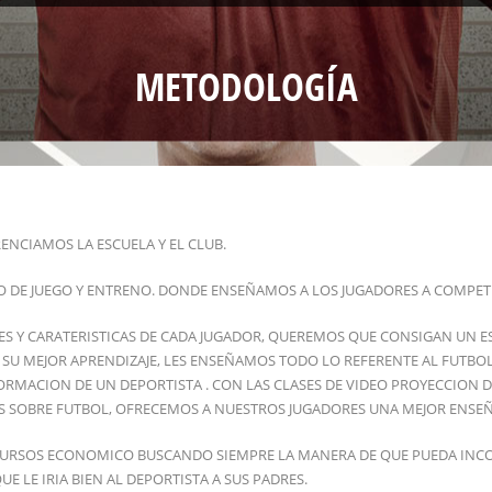
METODOLOGÍA
NCIAMOS LA ESCUELA Y EL CLUB.
DE JUEGO Y ENTRENO. DONDE ENSEÑAMOS A LOS JUGADORES A COMPET
DES Y CARATERISTICAS DE CADA JUGADOR, QUEREMOS QUE CONSIGAN UN 
U MEJOR APRENDIZAJE, LES ENSEÑAMOS TODO LO REFERENTE AL FUTBOL ,
ORMACION DE UN DEPORTISTA . CON LAS CLASES DE VIDEO PROYECCION 
OS SOBRE FUTBOL, OFRECEMOS A NUESTROS JUGADORES UNA MEJOR ENSE
URSOS ECONOMICO BUSCANDO SIEMPRE LA MANERA DE QUE PUEDA INCOR
 LE IRIA BIEN AL DEPORTISTA A SUS PADRES.