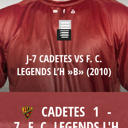
J-7 CADETES VS F. C.
LEGENDS L’H »B» (2010)
CADETES
1
-
7
F. C. LEGENDS L'H