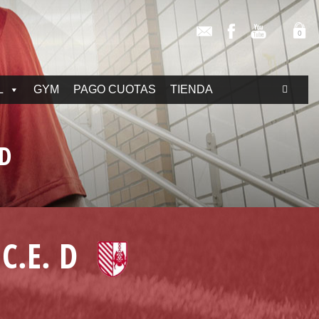
0
L
GYM
PAGO CUOTAS
TIENDA
 D
C.E. D