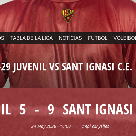
OS
TABLA DE LA LIGA
NOTICIAS
FUTBOL
VOLEIBO
-29 JUVENIL VS SANT IGNASI C.E.
IL
5
-
9
SANT IGNASI 
24 May 2026 - 16:00
cmpl canyelles