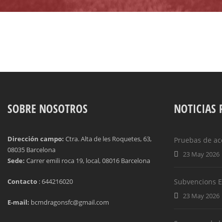
SOBRE NOSOTROS
NOTICIAS 
Dirección campo:
Ctra. Alta de les Roquetes, 63,
Pruebas de ac
08035 Barcelona
23 May 2026
Sede:
Carrer emili roca 19, local, 08016 Barcelona
Contacto
: 644216020
Subvencions EF
23 May 2026
E-mail:
bcmdragonsfc@gmail.com